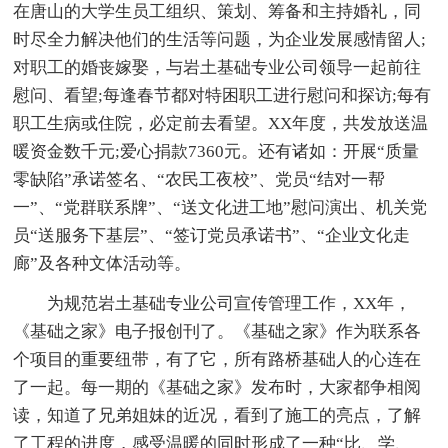
在唐山的大学生员工组织、策划、筹备和主持婚礼，同
时尽全力解决他们的生活等问题，为企业发展感情留人;
对职工的婚丧嫁娶，与岩土基础专业公司领导一起前往
慰问、看望;每逢春节都对特困职工进行慰问和探访;每有
职工生病或住院，必定前去看望。XX年度，共发放送温
暖资金数千元;爱心捐款7360元。还有诸如：开展“质量
零缺陷”承诺签名、“农民工夜校”、党员“结对一帮
一”、“党群联系牌”、“送文化进工地”慰问演出、机关党
员“送服务下基层”、“签订党员承诺书”、“企业文化走
廊”及各种文体活动等。
为规范岩土基础专业公司宣传管理工作，XX年，
《基础之家》电子报创刊了。《基础之家》作为联系各
个项目的重要纽带，有了它，所有路桥基础人的心连在
了一起。每一期的《基础之家》发布时，大家都争相阅
读，知道了兄弟姐妹的近况，看到了施工的亮点，了解
了工程的进度，感受温暖的同时形成了一种“比、学、