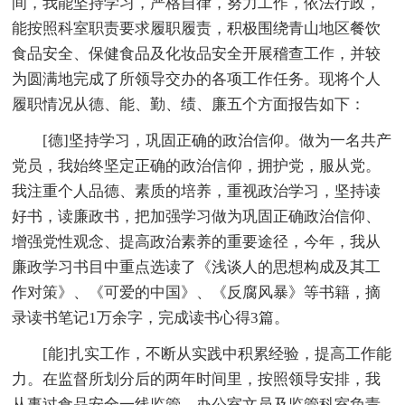
间，我能坚持学习，严格自律，努力工作，依法行政，
能按照科室职责要求履职履责，积极围绕青山地区餐饮
食品安全、保健食品及化妆品安全开展稽查工作，并较
为圆满地完成了所领导交办的各项工作任务。现将个人
履职情况从德、能、勤、绩、廉五个方面报告如下：
[德]坚持学习，巩固正确的政治信仰。做为一名共产
党员，我始终坚定正确的政治信仰，拥护党，服从党。
我注重个人品德、素质的培养，重视政治学习，坚持读
好书，读廉政书，把加强学习做为巩固正确政治信仰、
增强党性观念、提高政治素养的重要途径，今年，我从
廉政学习书目中重点选读了《浅谈人的思想构成及其工
作对策》、《可爱的中国》、《反腐风暴》等书籍，摘
录读书笔记1万余字，完成读书心得3篇。
[能]扎实工作，不断从实践中积累经验，提高工作能
力。在监督所划分后的两年时间里，按照领导安排，我
从事过食品安全一线监管、办公室文员及监管科室负责